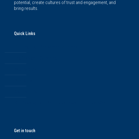
potential, create cultures of trust and engagement, and
bring results.
Quick Links
Building High Performance Teams
Professional Coaching
Workshops
Keynotes
Contact Info
Κατάλογος Εκπαιδευτικών Προγραμμάτων 2025
Get in touch