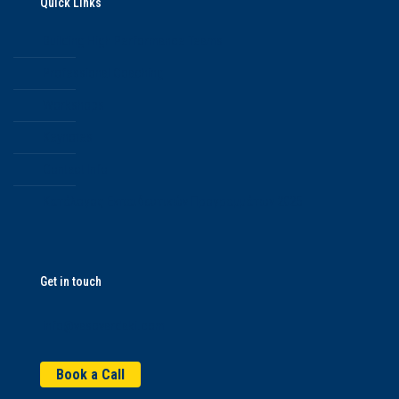
Quick Links
Building High Performance Teams
Professional Coaching
Workshops
Keynotes
Contact Info
Κατάλογος Εκπαιδευτικών Προγραμμάτων 2025
Get in touch
info@vasovardaki.com
Book a Call