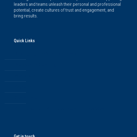
leaders and teams unleash their personal and professional
potential, create cultures of trust and engagement, and
bring results.
Quick Links
Building High Performance Teams
Professional Coaching
Workshops
Keynotes
Contact Info
Κατάλογος Εκπαιδευτικών Προγραμμάτων 2025
Get in touch