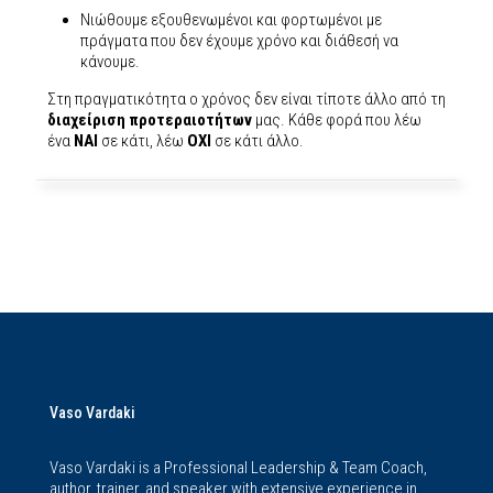
Νιώθουμε εξουθενωμένοι και φορτωμένοι με
πράγματα που δεν έχουμε χρόνο και διάθεσή να
κάνουμε.
Στη πραγματικότητα ο χρόνος δεν είναι τίποτε άλλο από τη
διαχείριση προτεραιοτήτων
μας. Κάθε φορά που λέω
ένα
ΝΑΙ
σε κάτι, λέω
ΟΧΙ
σε κάτι άλλο.
Vaso Vardaki
Vaso Vardaki is a Professional Leadership & Team Coach,
author, trainer, and speaker with extensive experience in