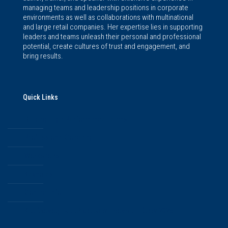
managing teams and leadership positions in corporate
environments as well as collaborations with multinational
and large retail companies. Her expertise lies in supporting
leaders and teams unleash their personal and professional
potential, create cultures of trust and engagement, and
bring results.
Quick Links
Building High Performance Teams
Professional Coaching
Workshops
Keynotes
Contact Info
Κατάλογος Εκπαιδευτικών Προγραμμάτων 2025