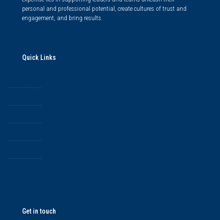
personal and professional potential, create cultures of trust and
engagement, and bring results.
Quick Links
Building High Performance Teams
Professional Coaching
Workshops
Keynotes
Contact Info
Κατάλογος Εκπαιδευτικών Προγραμμάτων 2025
Get in touch