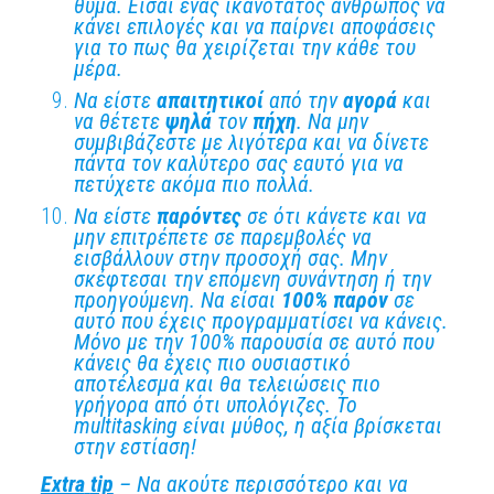
θύμα. Είσαι ένας ικανότατος άνθρωπος να
κάνει επιλογές και να παίρνει αποφάσεις
για το πως θα χειρίζεται την κάθε του
μέρα.
Να είστε
απαιτητικοί
από την
αγορά
και
να θέτετε
ψηλά
τον
πήχη
. Να μην
συμβιβάζεστε με λιγότερα και να δίνετε
πάντα τον καλύτερο σας εαυτό για να
πετύχετε ακόμα πιο πολλά.
Να είστε
παρόντες
σε ότι κάνετε και να
μην επιτρέπετε σε παρεμβολές να
εισβάλλουν στην προσοχή σας. Μην
σκέφτεσαι την επόμενη συνάντηση ή την
προηγούμενη. Να είσαι
100%
παρόν
σε
αυτό που έχεις προγραμματίσει να κάνεις.
Μόνο με την 100% παρουσία σε αυτό που
κάνεις θα έχεις πιο ουσιαστικό
αποτέλεσμα και θα τελειώσεις πιο
γρήγορα από ότι υπολόγιζες. Το
multitasking είναι μύθος, η αξία βρίσκεται
στην εστίαση!
Extra
tip
– Να ακούτε περισσότερο και να