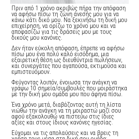
Πριν από 1 χρόνο ακριβώς πήρα την απόφαση
να αφήσω πίσω τη ζώνη άνεσής μου για να
κάνω κάτι δικό μου. Να ξεκινήσω τη δική μου
επιχείρηση, να ορίζω το χρόνο μου και να
αποφασίζω για τις δράσεις μου με τους
δικούς μου κανόνες.
Δεν ήταν εύκολη απόφαση, έπρεπε να αφήσω
πίσω μου ένα πολύ καλό εισόδημα, μια
εξαιρετική θέση ως διευθύντρια πωλήσεων,
και συνεργάτες που αγαπούσα, εκτιμούσα και
εμπιστευόμουν.
Φεύγοντας λοιπόν, ένοιωσα την ανάγκη να
γράψω 10 σημεία/συμβουλές που μοιράστηκα
με την δική μου ομάδα μου που άφηνα πίσω.
Ένα χρόνο μετά, διαβάζοντας αυτή τη λίστα
νιώθω την ανάγκη να τη μοιραστώ μαζί σου
αφού εξακολουθώ να πιστεύω στις ίδιες
αξίες και στους ίδιους κανόνες ηγεσίας.
Εύχομαι να τις απολαύσεις και να βρεις τη
χρήση τους μέσα στη δική σου ομάδα: