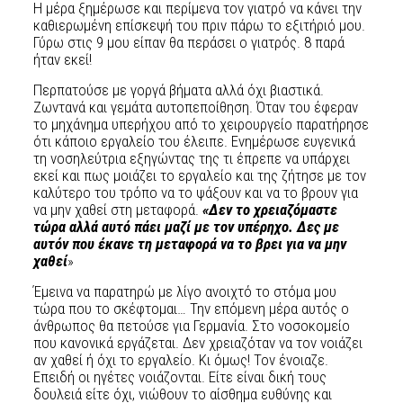
Η μέρα ξημέρωσε και περίμενα τον γιατρό να κάνει την
καθιερωμένη επίσκεψή του πριν πάρω το εξιτήριό μου.
Γύρω στις 9 μου είπαν θα περάσει ο γιατρός. 8 παρά
ήταν εκεί!
Περπατούσε με γοργά βήματα αλλά όχι βιαστικά.
Ζωντανά και γεμάτα αυτοπεποίθηση. Όταν του έφεραν
το μηχάνημα υπερήχου από το χειρουργείο παρατήρησε
ότι κάποιο εργαλείο του έλειπε. Ενημέρωσε ευγενικά
τη νοσηλεύτρια εξηγώντας της τι έπρεπε να υπάρχει
εκεί και πως μοιάζει το εργαλείο και της ζήτησε με τον
καλύτερο του τρόπο να το ψάξουν και να το βρουν για
να μην χαθεί στη μεταφορά.
«Δεν το χρειαζόμαστε
τώρα αλλά αυτό πάει μαζί με τον υπέρηχο. Δες με
αυτόν που έκανε τη μεταφορά να το βρει για να μην
χαθεί
»
Έμεινα να παρατηρώ με λίγο ανοιχτό το στόμα μου
τώρα που το σκέφτομαι… Την επόμενη μέρα αυτός ο
άνθρωπος θα πετούσε για Γερμανία. Στο νοσοκομείο
που κανονικά εργάζεται. Δεν χρειαζόταν να τον νοιάζει
αν χαθεί ή όχι το εργαλείο. Κι όμως! Τον ένοιαζε.
Επειδή οι ηγέτες νοιάζονται. Είτε είναι δική τους
δουλειά είτε όχι, νιώθουν το αίσθημα ευθύνης και