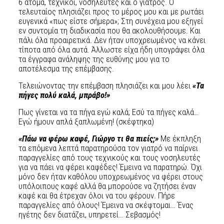
6 άτομα, τεχνικοί, νοσηλευτές και ο γιατρός. Ο
τελευταίος πλησιάζει προς το μέρος μου και με ρωτάει
ευγενικά «πως είστε σήμερα»; Στη συνέχεια μου εξηγεί
εν συντομία τη διαδικασία που θα ακολουθήσουμε. Και
πάλι όλα προαιρετικά. Δεν ήταν υποχρεωμένος να κάνει
τίποτα από όλα αυτά. Άλλωστε είχα ήδη υπογράψει όλα
τα έγγραφα ανάληψης της ευθύνης μου για το
αποτέλεσμα της επέμβασης.
Τελειώνοντας την επέμβαση πλησιάζει και μου λέει
«Τα
πήγες πολύ καλά, μπράβο!»
Πως γίνεται να τα πήγα εγώ καλά; Εσύ τα πήγες καλά…
Εγώ ήμουν απλά ξαπλωμένη! (σκέφτηκα)
«Πάω να φέρω καφέ, Γιώργο τι θα πιείς;»
Με έκπληξη
τα επόμενα λεπτά παρατηρούσα τον γιατρό να παίρνει
παραγγελίες από τους τεχνικούς και τους νοσηλευτές
για να πάει να φέρει καφέδες! Έμεινα να παρατηρώ. Όχι
μόνο δεν ήταν καθόλου υποχρεωμένος να φέρει στους
υπόλοιπους καφέ αλλά θα μπορούσε να ζητήσει έναν
καφέ και θα έτρεχαν όλοι να του φέρουν. Πήρε
παραγγελίες από όλους! Έμεινα να σκέφτομαι… Ένας
ηγέτης δεν διατάζει, υπηρετεί… Σεβασμός!