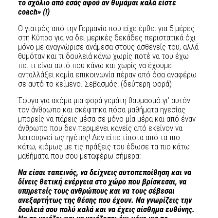
το σχόλιο από εσάς αφού αν θυμάμαι καλά είστε
coach» (!)
Ο γιατρός από την Γερμανία που είχε έρθει για 5 μέρες
στη Κύπρο για να δει μερικές δεκάδες περιστατικά όχι
μόνο με αναγνώρισε ανάμεσα στους ασθενείς του, αλλά
θυμόταν και τι δουλειά κάνω χωρίς ποτέ να του έχω
πει τι είναι αυτό που κάνω και χωρίς να έχουμε
ανταλλάξει καμία επικοινωνία πέραν από όσα αναφέρω
σε αυτό το κείμενο. Σεβασμός! (δεύτερη φορά)
Έφυγα για ακόμα μια φορά γεμάτη θαυμασμό γι’ αυτόν
τον άνθρωπο και σκέφτηκα πόσα μαθήματα ηγεσίας
μπορείς να πάρεις μέσα σε μόνο μία μέρα και από έναν
άνθρωπο που δεν περιμένει κανείς από εκείνον να
λειτουργεί ως ηγέτης! Δεν είπε τίποτα από τα πιο
κάτω, κιόμως με τις πράξεις του έδωσε τα πιο κάτω
μαθήματα που σου μεταφέρω σήμερα:
Να είσαι ταπεινός, να δείχνεις αυτοπεποίθηση και να
δίνεις θετική ενέργεια στο χώρο που βρίσκεσαι, να
υπηρετείς τους ανθρώπους και να τους σέβεσαι
ανεξαρτήτως της θέσης που έχουν. Να γνωρίζεις την
δουλειά σου πολύ καλά και να έχεις αίσθημα ευθύνης.