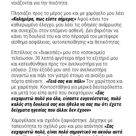
νοιάζονται για την ποιότητα.
Πλησιάζει προς το μέρος μου και με χαμόγελο μου λέει
«Καλημέρα, πως είστε σήμερα;»
Αφού κάνει τον
καθιερωμένο έλεγχο, μου λέει τις οδηγίες ανάρρωσης
και συνεχίζει στον επόμενο ασθενή. Δεν βαριόταν να
κάνει τη δουλειά του και στο πέρασμά του μετέφερε
αίσθημα ασφάλειας, αυτοπεποίθησης και θετικότητας.
Επιτέλους οι «διακοπές» μου στο νοσοκομείο
τελείωσαν. 30 λεπτά αργότερα πήρα το εξιτήριό μου
και κατευθύνθηκα προς τον ανελκυστήρα για το
ισόγειο. Στην έξοδό μου από τον ανελκυστήρα
συναντώ και πάλι τον γιατρό έτοιμο να ανοίξει μια
πόρτα απέναντι..
«Γειά σας και πάλι»
Τον χαιρέτησα και
με χαιρέτησε. Κοντοστάθηκα για μερικά δευτερόλεπτα
και μετά του είπα αυτό που σκεφτόμουν:
«Σας
ευχαριστώ πολύ για όλα, είσαστε ευγενέστατος, πολύ
καλός στη δουλειά σας και ήθελα να σας πω ότι έχετε
δείγματα ηγεσίας που άλλοι δεν έχουν»
Χαμογέλασε και σχεδόν ξαφνιάστηκε. Δέχτηκε με
ταπεινότητα το σχόλιό μου και μου απάντησε
«Σας
ευχαριστώ πολύ, είναι πολύ σημαντικό να ακούω αυτό