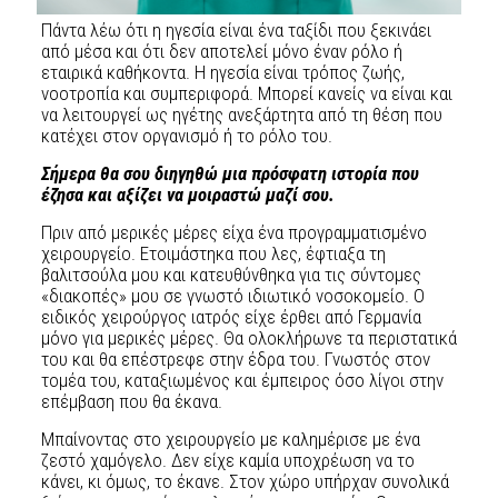
Πάντα λέω ότι η ηγεσία είναι ένα ταξίδι που ξεκινάει
από μέσα και ότι δεν αποτελεί μόνο έναν ρόλο ή
εταιρικά καθήκοντα. Η ηγεσία είναι τρόπος ζωής,
νοοτροπία και συμπεριφορά. Μπορεί κανείς να είναι και
να λειτουργεί ως ηγέτης ανεξάρτητα από τη θέση που
κατέχει στον οργανισμό ή το ρόλο του.
Σήμερα θα σου διηγηθώ μια πρόσφατη ιστορία που
έζησα και αξίζει να μοιραστώ μαζί σου.
Πριν από μερικές μέρες είχα ένα προγραμματισμένο
χειρουργείο. Ετοιμάστηκα που λες, έφτιαξα τη
βαλιτσούλα μου και κατευθύνθηκα για τις σύντομες
«διακοπές» μου σε γνωστό ιδιωτικό νοσοκομείο. Ο
ειδικός χειρούργος ιατρός είχε έρθει από Γερμανία
μόνο για μερικές μέρες. Θα ολοκλήρωνε τα περιστατικά
του και θα επέστρεφε στην έδρα του. Γνωστός στον
τομέα του, καταξιωμένος και έμπειρος όσο λίγοι στην
επέμβαση που θα έκανα.
Μπαίνοντας στο χειρουργείο με καλημέρισε με ένα
ζεστό χαμόγελο. Δεν είχε καμία υποχρέωση να το
κάνει, κι όμως, το έκανε. Στον χώρο υπήρχαν συνολικά