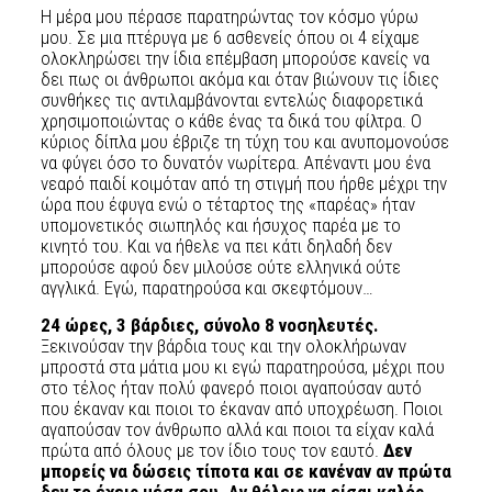
Η μέρα μου πέρασε παρατηρώντας τον κόσμο γύρω
μου. Σε μια πτέρυγα με 6 ασθενείς όπου οι 4 είχαμε
ολοκληρώσει την ίδια επέμβαση μπορούσε κανείς να
δει πως οι άνθρωποι ακόμα και όταν βιώνουν τις ίδιες
συνθήκες τις αντιλαμβάνονται εντελώς διαφορετικά
χρησιμοποιώντας ο κάθε ένας τα δικά του φίλτρα. Ο
κύριος δίπλα μου έβριζε τη τύχη του και ανυπομονούσε
να φύγει όσο το δυνατόν νωρίτερα. Απέναντι μου ένα
νεαρό παιδί κοιμόταν από τη στιγμή που ήρθε μέχρι την
ώρα που έφυγα ενώ ο τέταρτος της «παρέας» ήταν
υπομονετικός σιωπηλός και ήσυχος παρέα με το
κινητό του. Και να ήθελε να πει κάτι δηλαδή δεν
μπορούσε αφού δεν μιλούσε ούτε ελληνικά ούτε
αγγλικά. Εγώ, παρατηρούσα και σκεφτόμουν…
24 ώρες, 3 βάρδιες, σύνολο 8 νοσηλευτές.
Ξεκινούσαν την βάρδια τους και την ολοκλήρωναν
μπροστά στα μάτια μου κι εγώ παρατηρούσα, μέχρι που
στο τέλος ήταν πολύ φανερό ποιοι αγαπούσαν αυτό
που έκαναν και ποιοι το έκαναν από υποχρέωση. Ποιοι
αγαπούσαν τον άνθρωπο αλλά και ποιοι τα είχαν καλά
πρώτα από όλους με τον ίδιο τους τον εαυτό.
Δεν
μπορείς να δώσεις τίποτα και σε κανέναν αν πρώτα
δεν το έχεις μέσα σου. Αν θέλεις να είσαι καλός