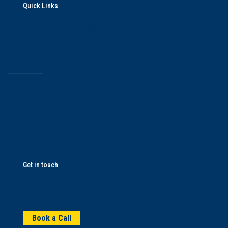
Quick Links
Building High Performance Teams
Professional Coaching
Workshops
Keynotes
Contact Info
Κατάλογος Εκπαιδευτικών Προγραμμάτων 2025
Get in touch
info@vasovardaki.com
Book a Call