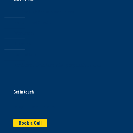
Building High Performance Teams
Professional Coaching
Workshops
Keynotes
Contact Info
Κατάλογος Εκπαιδευτικών Προγραμμάτων 2025
Get in touch
info@vasovardaki.com
Book a Call